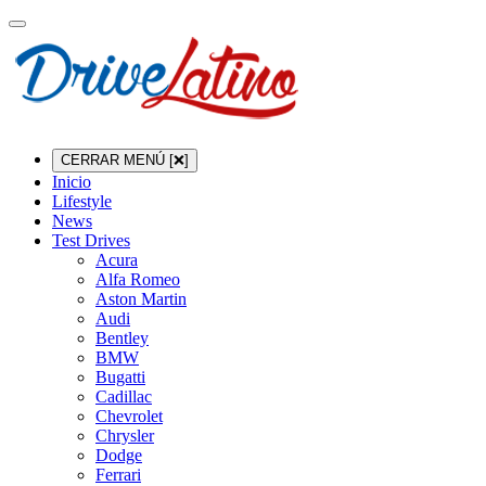
CERRAR MENÚ [❌]
Inicio
Lifestyle
News
Test Drives
Acura
Alfa Romeo
Aston Martin
Audi
Bentley
BMW
Bugatti
Cadillac
Chevrolet
Chrysler
Dodge
Ferrari