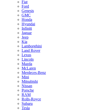
Fiat
Ford
Genesis
GMC
Honda
Hyundai
Infiniti
Jaguar
Jeep
Kia
Lamborghini
Land Rover
Lexus
Lincoln
Mazda
McLaren
Merdeces-Benz
Mini
Mitsubishi
Nissan
Porsche
RAM
Rolls-Royce
Subaru
Tesla